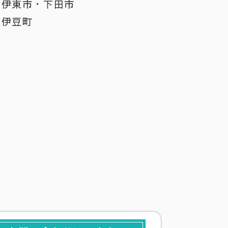
・伊東市・下田市
南伊豆町