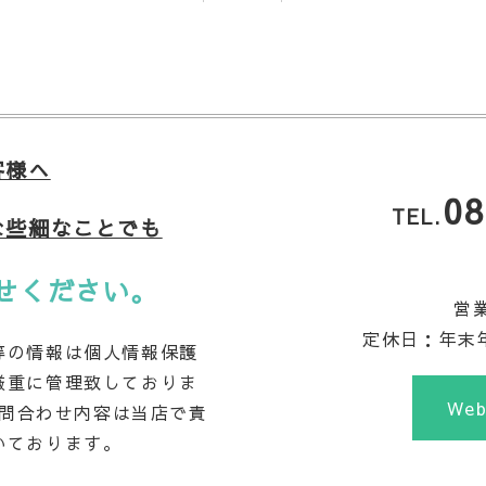
客様へ
08
TEL.
な些細なことでも
せください。
営業
定休日：年末
等の情報は個人情報保護
厳重に管理致しておりま
We
問合わせ内容は当店で責
いております。