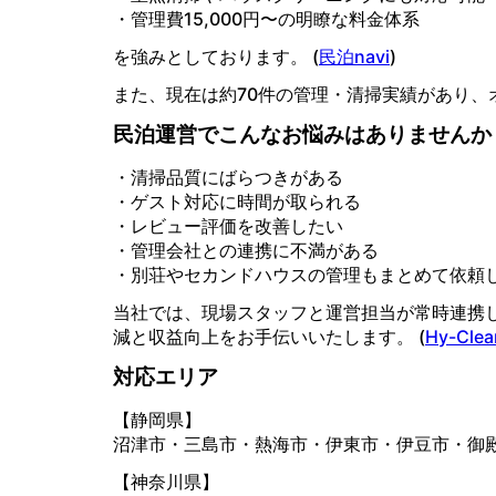
・管理費15,000円〜の明瞭な料金体系
を強みとしております。 (
民泊navi
⁠)
また、現在は約70件の管理・清掃実績があり、
民泊運営でこんなお悩みはありませんか
・清掃品質にばらつきがある
・ゲスト対応に時間が取られる
・レビュー評価を改善したい
・管理会社との連携に不満がある
・別荘やセカンドハウスの管理もまとめて依頼
当社では、現場スタッフと運営担当が常時連携
減と収益向上をお手伝いいたします。 (
Hy-Clea
対応エリア
【静岡県】
沼津市・三島市・熱海市・伊東市・伊豆市・御殿
【神奈川県】